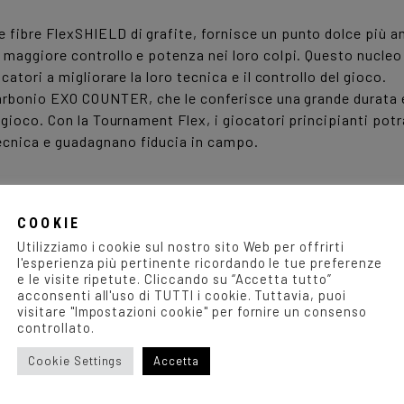
 fibre FlexSHIELD di grafite, fornisce un punto dolce più am
i maggiore controllo e potenza nei loro colpi. Questo nucleo
catori a migliorare la loro tecnica e il controllo del gioco.
 carbonio EXO COUNTER, che le conferisce una grande durata e
l gioco. Con la Tournament Flex, i giocatori principianti po
ecnica e guadagnano fiducia in campo.
COOKIE
Utilizziamo i cookie sul nostro sito Web per offrirti
l'esperienza più pertinente ricordando le tue preferenze
e le visite ripetute. Cliccando su “Accetta tutto”
acconsenti all'uso di TUTTI i cookie. Tuttavia, puoi
visitare "Impostazioni cookie" per fornire un consenso
controllato.
Cookie Settings
Accetta
75% Fibra di vetro, 25% Fibra di carbonio / Imbottito 100%