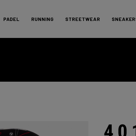
PADEL
RUNNING
STREETWEAR
SNEAKER
Offerte-Pack
Racchette
Scarpe
Accessori
Abbigliamento
40