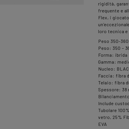
rigidità, garan
frequente e al
Flex, i giocat
un’eccezional
loro tecnica 
Peso 350-360 
Peso: 350 – 3
Forma: ibrida
Gamma: medio
Nucleo: BLA
Faccia: fibra 
Telaio: fibra 
Spessore: 38
Bilanciament
Include custod
Tubolare 100% 
vetro, 25% Fi
EVA