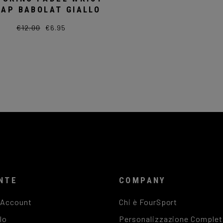
AP BABOLAT GIALLO
€
12.00
€
6.95
Il
Il
prezzo
prezzo
originale
attuale
era:
è:
€12.00.
€6.95.
NTE
COMPANY
o Account
Chi è FourSport
lo
Personalizzazione Complet