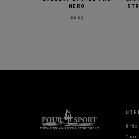
NERO
STR
€
5.90
UTE
Il Mi
Carrel