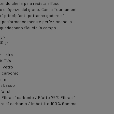
tendo che la pala resista all’uso
le esigenze del gioco. Con la Tournament
ori principianti potranno godere di
e performance mentre perfezionano la
e guadagnano fiducia in campo.
gr.
60 gr
 – alta
CK EVA
di vetro
di carbonio
 mm
o: basso
ia: sì
Fibra di carbonio / Piatto 75% Fibra di
bra di carbonio / Imbottito 100% Gomma