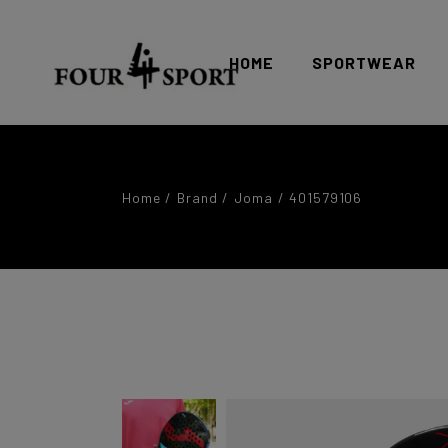
HOME
SPORTWEAR
sportwear donna
Home
Brand
Joma
401579106
sportwear uomo