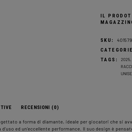
IL PRODO
MAGAZZINO
SKU:
40157
CATEGORI
TAGS:
2025
RACC
UNISE
NTIVE
RECENSIONI (0)
gettato a forma di diamante, ideale per giocatori che si av
à d’uso ed un’eccellente performance. Il suo design è pensa