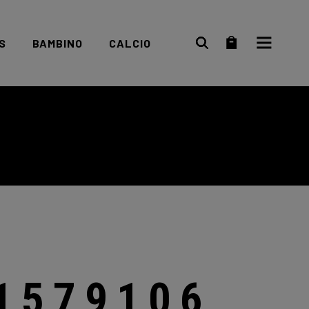
S
BAMBINO
CALCIO
Scarpe bambino
Abbigliamento
Abbigliamento
Scarpe
bambino
1579106