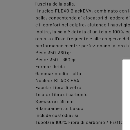
l’uscita della palla.
Il nucleo FLEXO BlackEVA, combinato con le
palla, consentendo ai giocatori di godere d
e il comfort nel colpire, aiutando i nuovi gio
Inoltre, la pala è dotata di un telaio 100%
resista all’uso frequente e alle esigenze de
performance mentre perfezionano la loro t
Peso 350-360 gr.
Peso: 350 – 360 gr
Forma: ibrida
Gamma: medio – alta
Nucleo: BLACK EVA
Faccia: fibra di vetro
Telaio: fibra di carbonio
Spessore: 38 mm
Bilanciamento: basso
Include custodia: sì
Tubolare 100% Fibra di carbonio / Piatto 