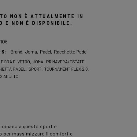
TTO NON È ATTUALMENTE IN
 E NON È DISPONIBILE.
9106
ES:
Brand
,
Joma
,
Padel
,
Racchette Padel
,
FIBRA DI VETRO
,
JOMA
,
PRIMAVERA/ESTATE
,
HETTA PADEL
,
SPORT
,
TOURNAMENT FLEX 2.0
,
X ADULTO
vicinano a questo sport e
to per massimizzare il comfort e