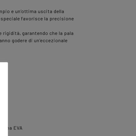
pio e un’ottima uscita della
 speciale favorisce la precisione
 rigidità, garantendo che la pala
tranno godere di un’eccezionale
 Gomma EVA