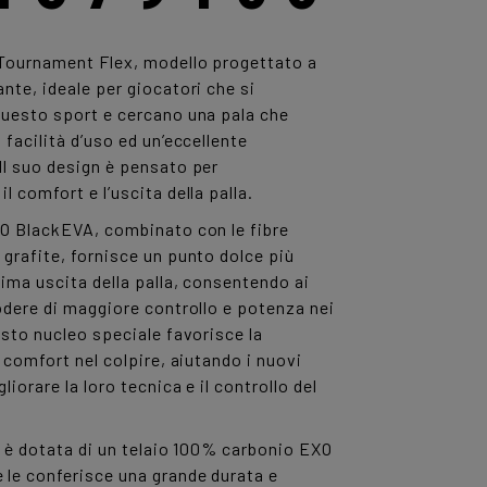
 Tournament Flex, modello progettato a
nte, ideale per giocatori che si
questo sport e cercano una pala che
 facilità d’uso ed un’eccellente
Il suo design è pensato per
l comfort e l’uscita della palla.
XO BlackEVA, combinato con le fibre
grafite, fornisce un punto dolce più
ima uscita della palla, consentendo ai
odere di maggiore controllo e potenza nei
esto nucleo speciale favorisce la
l comfort nel colpire, aiutando i nuovi
liorare la loro tecnica e il controllo del
la è dotata di un telaio 100% carbonio EXO
le conferisce una grande durata e