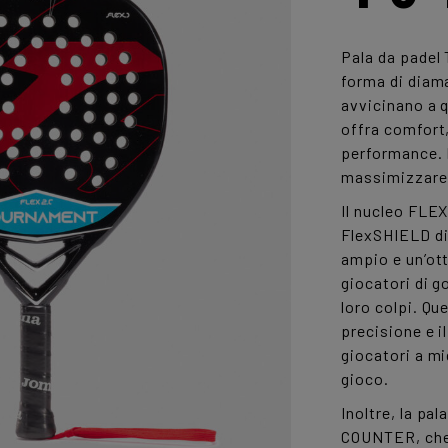
Pala da padel
forma di diama
avvicinano a 
offra comfort,
performance. 
massimizzare i
Il nucleo FLE
FlexSHIELD di 
ampio e un’ott
giocatori di g
loro colpi. Qu
precisione e i
giocatori a mig
gioco.
Inoltre, la pa
COUNTER, che 