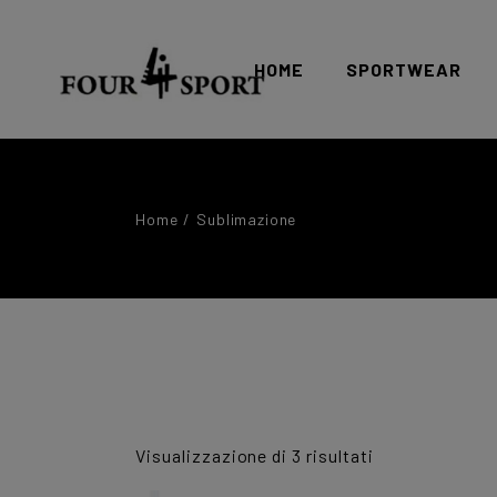
HOME
SPORTWEAR
sportwear donna
Home
Sublimazione
sportwear uomo
Ordina
Visualizzazione di 3 risultati
in
base