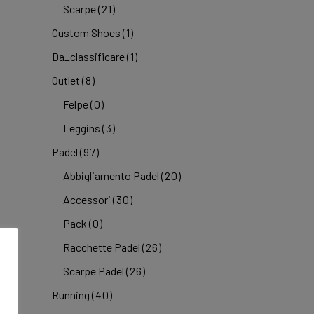
Scarpe
(21)
Custom Shoes
(1)
Da_classificare
(1)
Outlet
(8)
Felpe
(0)
Leggins
(3)
Padel
(97)
Abbigliamento Padel
(20)
Accessori
(30)
Pack
(0)
Racchette Padel
(26)
Scarpe Padel
(26)
Running
(40)