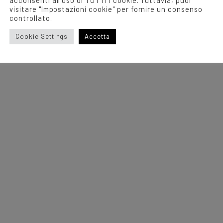
acconsenti all'uso di TUTTI i cookie. Tuttavia, puoi
visitare "Impostazioni cookie" per fornire un consenso
controllato.
Cookie Settings
Accetta