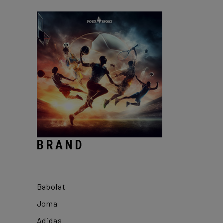
BRAND
Babolat
Joma
Adidas