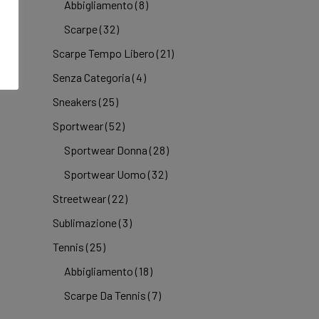
Abbigliamento
(8)
Scarpe
(32)
Scarpe Tempo Libero
(21)
Senza Categoria
(4)
Sneakers
(25)
Sportwear
(52)
Sportwear Donna
(28)
Sportwear Uomo
(32)
Streetwear
(22)
Sublimazione
(3)
Tennis
(25)
Abbigliamento
(18)
Scarpe Da Tennis
(7)