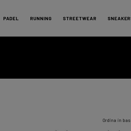
PADEL
RUNNING
STREETWEAR
SNEAKER
Offerte-Pack
Racchette
Scarpe
Accessori
Abbigliamento