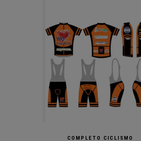
al
più
recente
COMPLETO CICLISMO