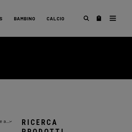
S
BAMBINO
CALCIO
Scarpe bambino
Abbigliamento
Abbigliamento
Scarpe
bambino
Ordina in base al più recente
RICERCA
PRODOTTI