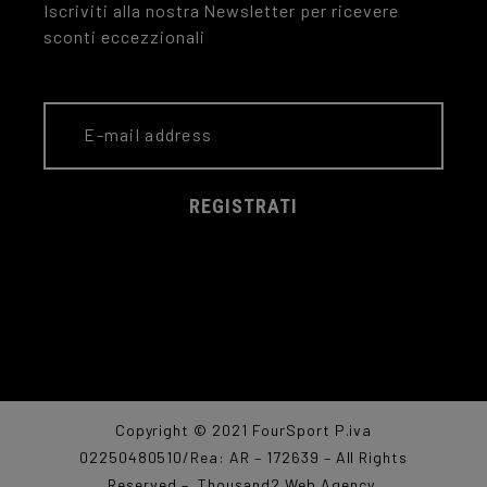
Iscriviti alla nostra Newsletter per ricevere
sconti eccezzionali
REGISTRATI
Copyright © 2021 FourSport P.iva
02250480510/Rea: AR – 172639 – All Rights
Reserved –
Thousand2 Web Agency