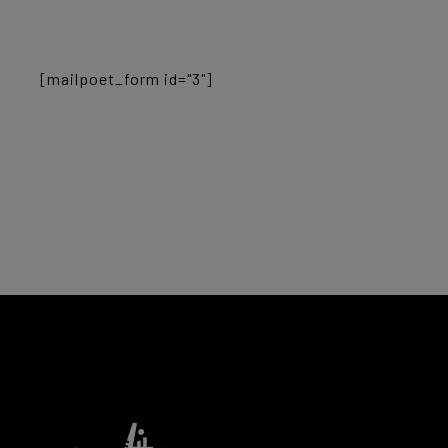
[mailpoet_form id="3"]