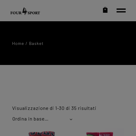
Home
Basket
Ordina
Visualizzazione di 1-30 di 35 risultati
in
base
Ordina in base al più recente
al
più
recente