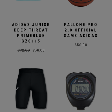
del
prodotto
ADIDAS JUNIOR
PALLONE PRO
DEEP THREAT
2.0 OFFICIAL
PRIMEBLUE
GAME ADIDAS
GZ0115
€
59.90
€
72.00
€
36.00
Il
Il
Questo
prezzo
prezzo
prodotto
originale
attuale
ha
era:
è:
più
€72.00.
€36.00.
varianti.
Le
opzioni
possono
essere
scelte
nella
pagina
del
prodotto