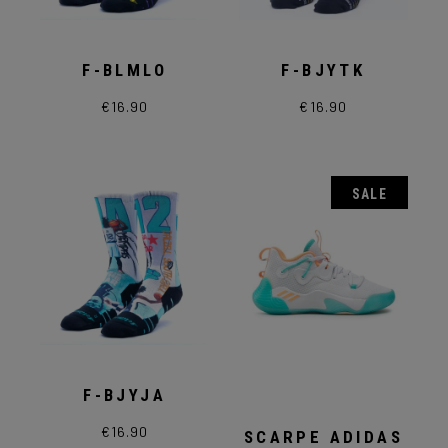
F-BLMLO
F-BJYTK
€
16.90
€
16.90
Questo
Questo
prodotto
prodotto
ha
ha
più
più
varianti.
varianti.
Le
Le
SALE
opzioni
opzioni
possono
possono
essere
essere
scelte
scelte
nella
nella
pagina
pagina
del
del
prodotto
prodotto
F-BJYJA
€
16.90
SCARPE ADIDAS
Questo