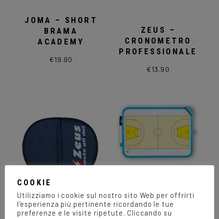
JOMA – SHORT
ZEUS –
BRAMA
CRONOMETRO
ACADEMY
PROFESSIONALE
€
19.90
Questo
€
13.90
prodotto
Questo
ha
prodotto
più
ha
varianti.
più
Le
varianti.
opzioni
Le
possono
opzioni
essere
possono
scelte
essere
nella
scelte
pagina
nella
del
pagina
prodotto
del
prodotto
COOKIE
GIMER –
Utilizziamo i cookie sul nostro sito Web per offrirti
LAVAGNA
l'esperienza più pertinente ricordando le tue
BASKET
preferenze e le visite ripetute. Cliccando su