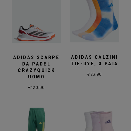
ADIDAS CALZINI
ADIDAS SCARPE
TIE-DYE, 3 PAIA
DA PADEL
CRAZYQUICK
€
23.90
Questo
UOMO
prodotto
ha
€
120.00
Questo
più
prodotto
varianti.
ha
Le
più
opzioni
varianti.
possono
Le
essere
opzioni
scelte
possono
nella
essere
pagina