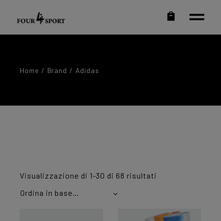
Home
Brand
Adidas
Ordina
Visualizzazione di 1-30 di 68 risultati
in
base
Ordina in base al più recente
al
più
recente