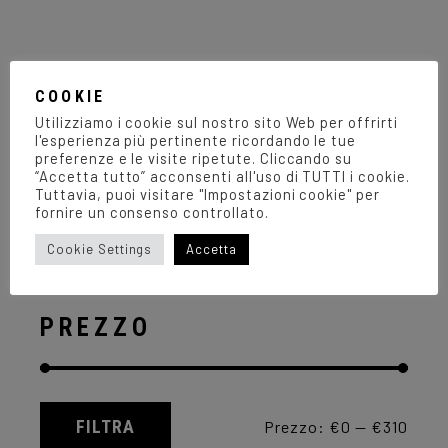
ha
più
varianti.
Le
opzioni
1
2
3
possono
COOKIE
essere
Utilizziamo i cookie sul nostro sito Web per offrirti
scelte
l'esperienza più pertinente ricordando le tue
nella
preferenze e le visite ripetute. Cliccando su
pagina
del
“Accetta tutto” acconsenti all'uso di TUTTI i cookie.
prodotto
Tuttavia, puoi visitare "Impostazioni cookie" per
RICERCA PRODOTTI
fornire un consenso controllato.
Search
Cookie Settings
Accetta
for:
PREZZO
FILTRA
Prezzo:
€0
—
€310
Prezzo
Prezzo