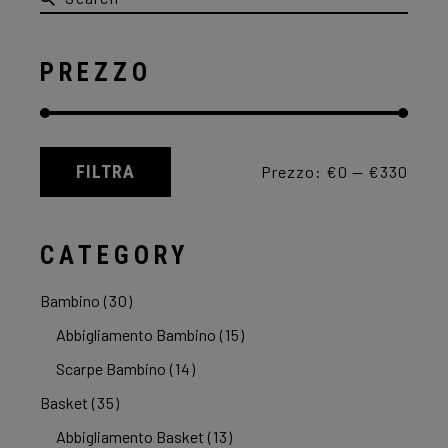
pagina
for:
del
prodotto
PREZZO
FILTRA
Prezzo:
€0
—
€330
Prezzo
Prezzo
Min
Max
CATEGORY
Bambino
(30)
Abbigliamento Bambino
(15)
Scarpe Bambino
(14)
Basket
(35)
Abbigliamento Basket
(13)