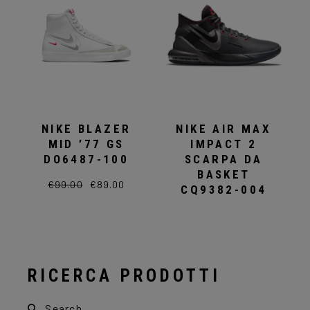
opzioni
del
possono
prodotto
essere
scelte
nella
pagina
del
prodotto
NIKE BLAZER
NIKE AIR MAX
MID ’77 GS
IMPACT 2
DO6487-100
SCARPA DA
BASKET
€
99.00
€
89.00
Il
Il
CQ9382-004
Questo
prezzo
prezzo
prodotto
originale
attuale
ha
era:
è:
più
€99.00.
€89.00.
varianti.
Le
opzioni
possono
RICERCA PRODOTTI
essere
scelte
nella
Search