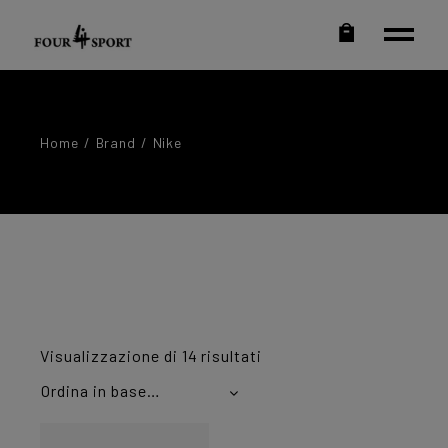
Home
Brand
Nike
Ordina
Visualizzazione di 14 risultati
in
base
Ordina in base al più recente
al
più
recente