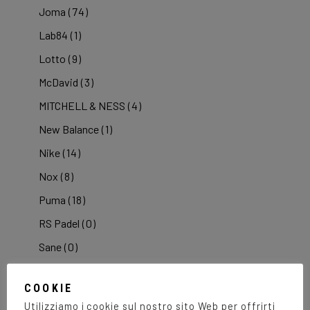
Joma
(74)
Lab84
(1)
Lotto
(9)
McDavid
(3)
MITCHELL & NESS
(4)
New Balance
(1)
Nike
(14)
Nox
(8)
Puma
(18)
RS Padel
(0)
Sane
(0)
Siux
(5)
COOKIE
Starvie
(1)
Utilizziamo i cookie sul nostro sito Web per offrirti