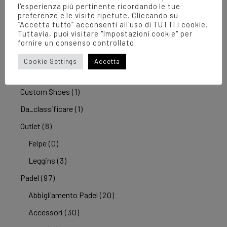
Under Armour
(1)
l'esperienza più pertinente ricordando le tue
preferenze e le visite ripetute. Cliccando su
Varlion
(1)
“Accetta tutto” acconsenti all'uso di TUTTI i cookie.
Tuttavia, puoi visitare "Impostazioni cookie" per
Calcio
(39)
fornire un consenso controllato.
Abbigliamento
(18)
Cookie Settings
Accetta
Scarpe
(21)
Custom Shoes
(1)
Da_classificare
(1)
Outlet
(8)
Felpe
(0)
Leggins
(3)
Padel
(97)
Abbigliamento Padel
(20)
Accessori
(30)