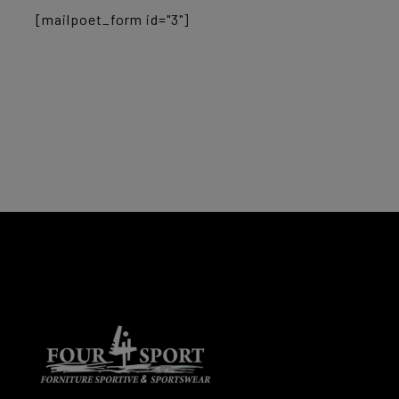
[mailpoet_form id="3"]