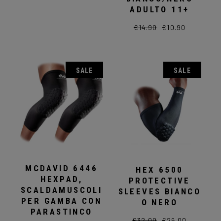
prodotto
ADULTO 11+
ha
più
varianti.
€
14.90
€
10.90
Il
Il
Le
prezzo
prezzo
opzioni
originale
attuale
possono
era:
è:
€14.90.
€10.90.
essere
scelte
SALE
SALE
nella
pagina
del
prodotto
MCDAVID 6446
HEX 6500
HEXPAD,
PROTECTIVE
SCALDAMUSCOLI
SLEEVES BIANCO
PER GAMBA CON
O NERO
PARASTINCO
€
32.00
€
26.00