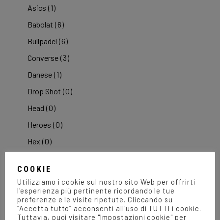
Asics
(1)
Babolat
(6)
Bullpadel
(6)
Converse
(3)
Danese
(1)
Drop Shot
(0)
Head
(0)
Heroes
(0)
Hex
(0)
Joma
(74)
COOKIE
Lab84
(1)
Utilizziamo i cookie sul nostro sito Web per offrirti
l'esperienza più pertinente ricordando le tue
Lotto
(9)
preferenze e le visite ripetute. Cliccando su
McDavid
(3)
“Accetta tutto” acconsenti all'uso di TUTTI i cookie.
Tuttavia, puoi visitare "Impostazioni cookie" per