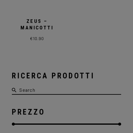
ZEUS –
MANICOTTI
€
10.90
Questo
prodotto
ha
più
varianti.
Le
opzioni
possono
RICERCA PRODOTTI
essere
scelte
Search
nella
for:
pagina
del
prodotto
PREZZO