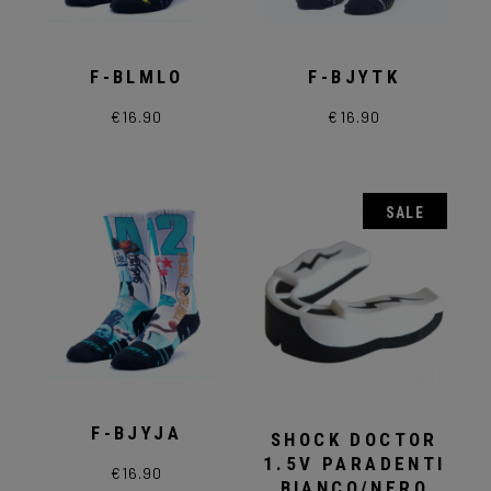
F-BLMLO
F-BJYTK
€
16.90
€
16.90
Questo
Questo
prodotto
prodotto
ha
ha
più
più
varianti.
varianti.
Le
Le
SALE
opzioni
opzioni
possono
possono
essere
essere
scelte
scelte
nella
nella
pagina
pagina
del
del
prodotto
prodotto
F-BJYJA
SHOCK DOCTOR
1.5V PARADENTI
€
16.90
Questo
BIANCO/NERO