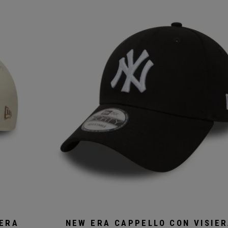
e
IERA
NEW ERA CAPPELLO CON VISIE