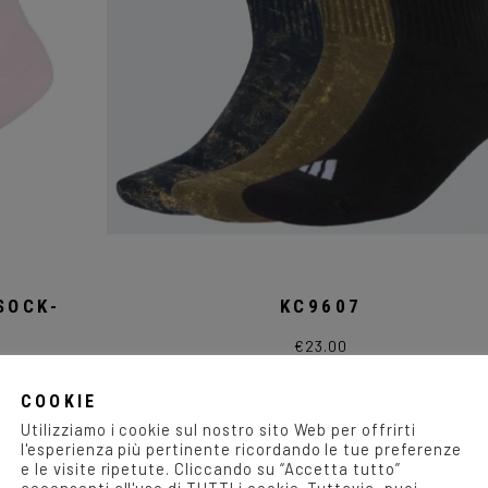
SOCK-
KC9607
€
23.00
Questo
prodotto
ha
COOKIE
più
varianti.
Utilizziamo i cookie sul nostro sito Web per offrirti
Le
l'esperienza più pertinente ricordando le tue preferenze
opzioni
e le visite ripetute. Cliccando su “Accetta tutto”
possono