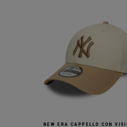
al
più
recent
NEW ERA CAPPELLO CON VIS