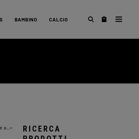
S
BAMBINO
CALCIO
Scarpe bambino
Abbigliamento
Abbigliamento
Scarpe
bambino
Ordina in base al più recente
RICERCA
PRODOTTI