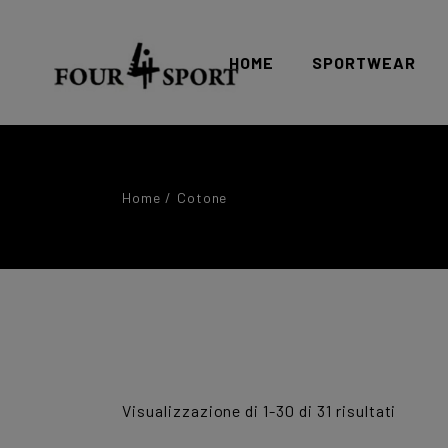
HOME
SPORTWEAR
sportwear donna
Home
Cotone
sportwear uomo
Ordina
Visualizzazione di 1-30 di 31 risultati
in
base