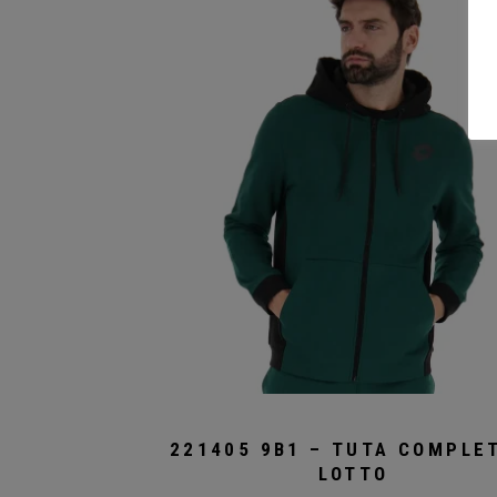
possono
essere
scelte
nella
pagina
del
prodotto
221405 9B1 – TUTA COMPLE
LOTTO
Questo