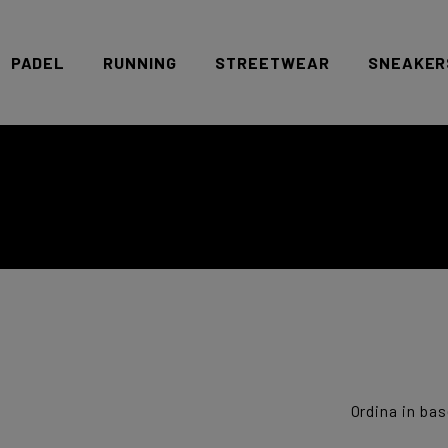
PADEL
RUNNING
STREETWEAR
SNEAKER
Offerte-Pack
Racchette
Scarpe
Accessori
Abbigliamento