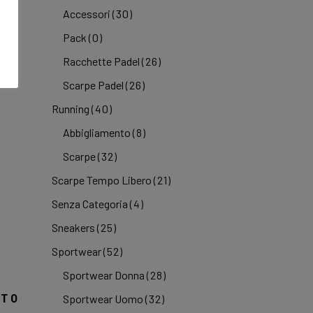
Accessori
(30)
Pack
(0)
Racchette Padel
(26)
Scarpe Padel
(26)
Running
(40)
Abbigliamento
(8)
Scarpe
(32)
Scarpe Tempo Libero
(21)
Senza Categoria
(4)
Sneakers
(25)
Sportwear
(52)
Sportwear Donna
(28)
A
TTO
Sportwear Uomo
(32)