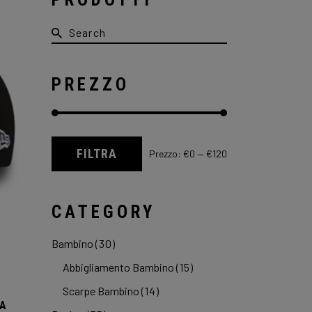
Search
for:
PREZZO
FILTRA
Prezzo:
€0
—
€120
Prezzo
Prezzo
Min
Max
CATEGORY
Bambino
(30)
Abbigliamento Bambino
(15)
Scarpe Bambino
(14)
RA