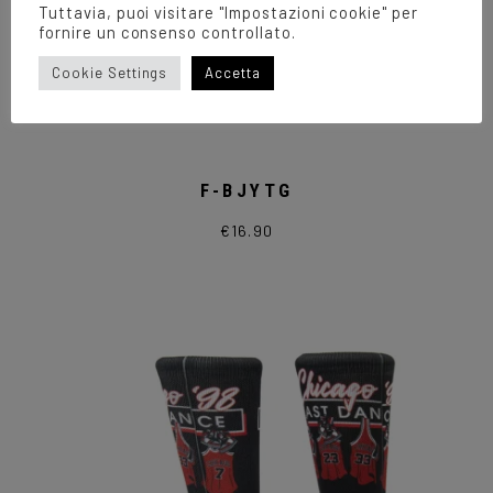
Tuttavia, puoi visitare "Impostazioni cookie" per
fornire un consenso controllato.
Cookie Settings
Accetta
F-BJYTG
€
16.90
Questo
prodotto
ha
più
varianti.
Le
opzioni
possono
essere
scelte
nella
pagina
del
prodotto