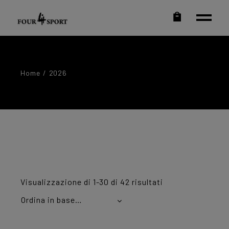
Home
2026
Ordina
Visualizzazione di 1-30 di 42 risultati
in
base
Ordina in base al più recente
al
più
recente