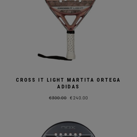
CROSS IT LIGHT MARTITA ORTEGA
ADIDAS
€
300.00
€
240.00
Il
Il
prezzo
prezzo
originale
attuale
era:
è:
€300.00.
€240.00.