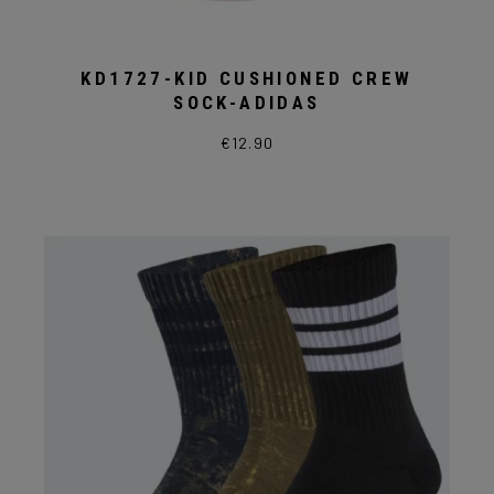
KD1727-KID CUSHIONED CREW
SOCK-ADIDAS
€
12.90
Questo
prodotto
ha
più
varianti.
Le
opzioni
possono
essere
scelte
nella
pagina
del
prodotto