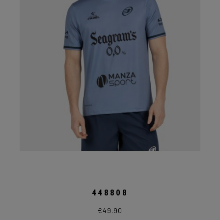
nella
pagina
del
prodotto
448808
€
49.90
Questo