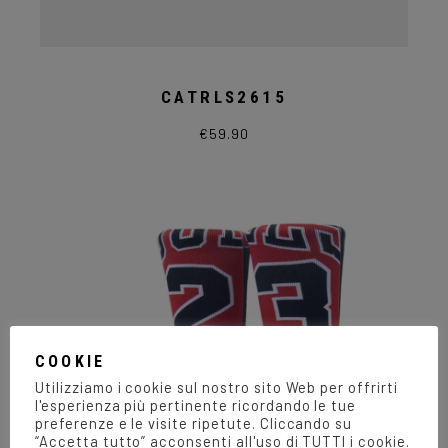
CATRLS2615
€
59.90
Questo
prodotto
ha
più
varianti.
Le
opzioni
possono
essere
scelte
nella
pagina
del
prodotto
COOKIE
Utilizziamo i cookie sul nostro sito Web per offrirti
l'esperienza più pertinente ricordando le tue
preferenze e le visite ripetute. Cliccando su
“Accetta tutto” acconsenti all'uso di TUTTI i cookie.