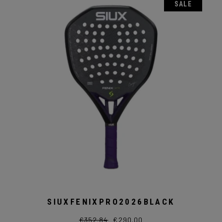
SALE
SIUXFENIXPRO2026BLACK
€
352.84
€
290.00